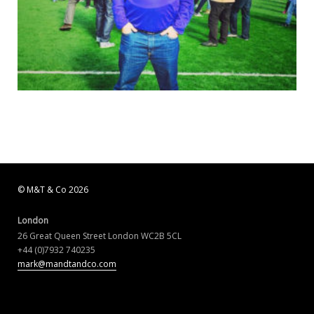
© M&T & Co 2026
London
26 Great Queen Street London WC2B 5CL
+44 (0)7932 740235
mark@mandtandco.com